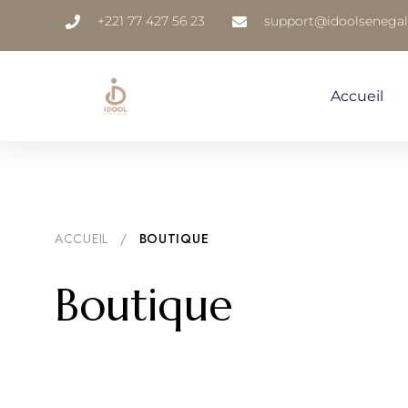
+221 77 427 56 23
support@idoolsenega
Accueil
ACCUEIL
/
BOUTIQUE
Boutique