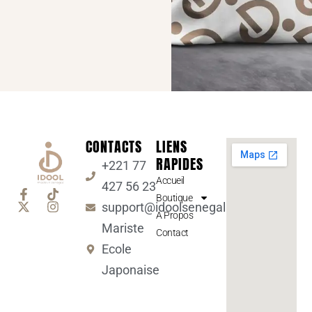
CONTACTS
LIENS
RAPIDES
+221 77
Accueil
427 56 23
Boutique
support@idoolsenegal.com
A Propos
Mariste
Contact
Ecole
Japonaise