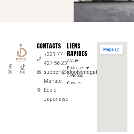
CONTACTS
LIENS
RAPIDES
+221 77
Accueil
427 56 23
Boutique
support@idoolsenegal.com
A Propos
Mariste
Contact
Ecole
Japonaise