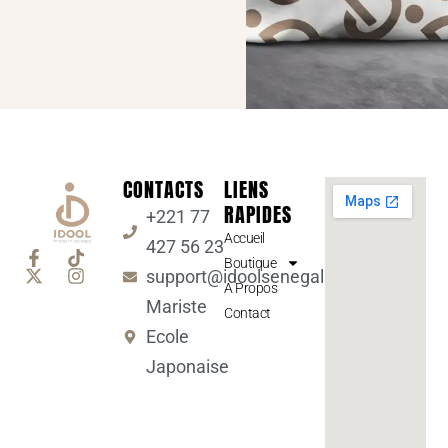
CONTACTS
LIENS
RAPIDES
+221 77
Accueil
427 56 23
Boutique
support@idoolsenegal.com
A Propos
Mariste
Contact
Ecole
Japonaise